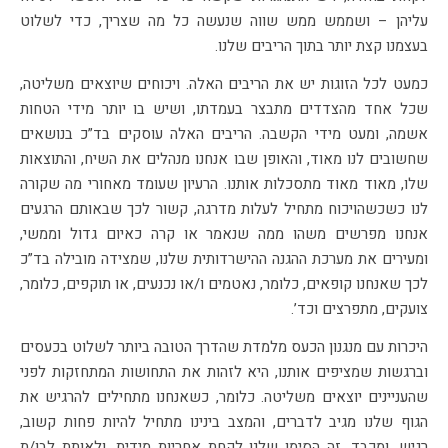
עליהן – ושממש ממש שווה שנעשה כל מה שצריך, כדי לשלוט
בעצמנו קצת יותר בתוך הריבים שלנו.
כמעט לכל הזוגות יש את הריבים האלה. ויכוחים שיוצאים משליטה,
שכל אחד מהצדדים מתבצר בעמדתו, ושיש בו יותר מידי הטחות
אשמה, ומעט מידי הקשבה. הריבים האלה עוסקים בד”כ בנושאים
שחשובים לנו מאוד, והאופן שבו אנחנו מנהלים את השיח, והתוצאות
שלו, מאוד מאוד מתסכלות אותנו. הרעיון שעומד מאחורי מה שקורה
לנו כשכשהויכוח מתחיל לעלות מדרגה, קשור לכך שבאותם הרגעים
אנחנו מפרשים משהו ממה שנאמר או קרה כאיום גדול וממשי,
ומעירים את מערכת ההגנה ההישרדותית שלנו, שמצידה מובילה בד”כ
לכך שאנחנו קופאים, כלומר, נאטמים ו/או נכנעים, או תוקפים, כלומר,
צועקים, מתפרצים וכד’.
היכרות עם מנגנון הכעס מלמדת שהדרך הטובה ביותר לשלוט בכעסים
וברגשות שמציפים אותנו, היא לזהות את התחושות המתחזקות לפני
שהעניינים יוצאים משליטה. כלומר, כשאנחנו מתחילים להרגיש את
הגוף שלנו מגיב לדברים, והמצב בינינו מתחיל להיות פחות קשוב,
רגיש, ומכבד, זה הסימן שלנו לקחת אחריות מידית, ולאותת לבן/ת