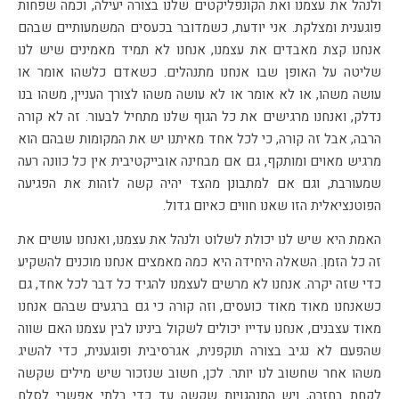
ולנהל את עצמנו ואת הקונפליקטים שלנו בצורה יעילה, וכמה שפחות
פוגענית ומצלקת. אני יודעת, כשמדובר בכעסים המשמעותיים שבהם
אנחנו קצת מאבדים את עצמנו, אנחנו לא תמיד מאמינים שיש לנו
שליטה על האופן שבו אנחנו מתנהלים. כשאדם כלשהו אומר או
עושה משהו, או לא אומר או לא עושה משהו לצורך העניין, משהו בנו
נדלק, ואנחנו מרגישים את כל הגוף שלנו מתחיל לבעור. זה לא קורה
הרבה, אבל זה קורה, כי לכל אחד מאיתנו יש את המקומות שבהם הוא
מרגיש מאוים ומותקף, גם אם מבחינה אובייקטיבית אין כל כוונה רעה
שמעורבת, וגם אם למתבונן מהצד יהיה קשה לזהות את הפגיעה
הפוטנציאלית הזו שאנו חווים כאיום גדול.
האמת היא שיש לנו יכולת לשלוט ולנהל את עצמנו, ואנחנו עושים את
זה כל הזמן. השאלה היחידה היא כמה מאמצים אנחנו מוכנים להשקיע
כדי שזה יקרה. אנחנו לא מרשים לעצמנו להגיד כל דבר לכל אחד, גם
כשאנחנו מאוד מאוד כועסים, וזה קורה כי גם ברגעים שבהם אנחנו
מאוד עצבנים, אנחנו עדייו יכולים לשקול בינינו לבין עצמנו האם שווה
שהפעם לא נגיב בצורה תוקפנית, אגרסיבית ופוגענית, כדי להשיג
משהו אחר שחשוב לנו יותר. לכן, חשוב שנזכור שיש מילים שקשה
לקחת בחזרה, ויש התנהגויות שקשה עד כדי בלתי אפשרי לסלח