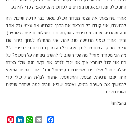
הזוג שלנו שכרגע אנחנו מעדיפים לפרוש מהסיטואציה כדי להירגע.
אחרי שהוצאתי את עצמי מכדור השלג שאני כבר יודעת שיכול היה
להתעצם, אני קודם כל מוצאת את הדרך להרגיע את עצמי (כל אחד
ומה שמרגיע אותו- ממדיטציה שקטה ועד פעילות גופנית מאומצת),
ומיד אחרי שאני מרגישה טוב יותר, אני מתחילה לערוך בירור עם
עצמי- מה קרה שם שכל-כך פגע בי? מה מבין הדברים הכי הפריע לי?
מה הכי מפחיד אותי? מה הכי חשוב לי להשיג בשיחה על הנושא? על
מה אני יכול לוותר? איך אני יכול לגייס את בן/ת הזוג שלי בצורה
יעילה יותר? אילו עוד אפשרויות קיימות? וכד’. אחרי השיח הפנימי
הזה, שבו נרגעתי, הבנתי, והתכוננתי, אחזור לבן/ת הזוג שלי כדי
להמשיך את השיחה בינינו, ואנסה שהיא תהיה כמה שיותר עניינית
ואופרטיבית.
בהצלחה!
st
edIn
tsApp
Facebook
Email