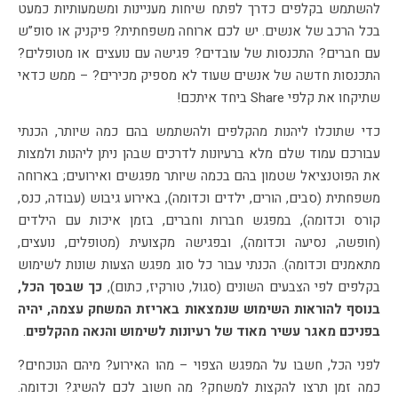
להשתמש בקלפים כדרך לפתח שיחות מעניינות ומשמעותיות כמעט
בכל הרכב של אנשים. יש לכם ארוחה משפחתית? פיקניק או סופ”ש
עם חברים? התכנסות של עובדים? פגישה עם נועצים או מטופלים?
התכנסות חדשה של אנשים שעוד לא מספיק מכירים? – ממש כדאי
שתיקחו את קלפי Share ביחד איתכם!
כדי שתוכלו ליהנות מהקלפים ולהשתמש בהם כמה שיותר, הכנתי
עבורכם עמוד שלם מלא ברעיונות לדרכים שבהן ניתן ליהנות ולמצות
את הפוטנציאל שטמון בהם בכמה שיותר מפגשים ואירועים; בארוחה
משפחתית (סבים, הורים, ילדים וכדומה), באירוע גיבוש (עבודה, כנס,
קורס וכדומה), במפגש חברות וחברים, בזמן איכות עם הילדים
(חופשה, נסיעה וכדומה), ובפגישה מקצועית (מטופלים, נועצים,
מתאמנים וכדומה). הכנתי עבור כל סוג מפגש הצעות שונות לשימוש
בקלפים לפי הצבעים השונים (סגול, טורקיז, כתום),
כך שבסך הכל,
בנוסף להוראות השימוש שנמצאות באריזת המשחק עצמה, יהיה
בפניכם מאגר עשיר מאוד של רעיונות לשימוש והנאה מהקלפים
.
לפני הכל, חשבו על המפגש הצפוי – מהו האירוע? מיהם הנוכחים?
כמה זמן תרצו להקצות למשחק? מה חשוב לכם להשיג? וכדומה.