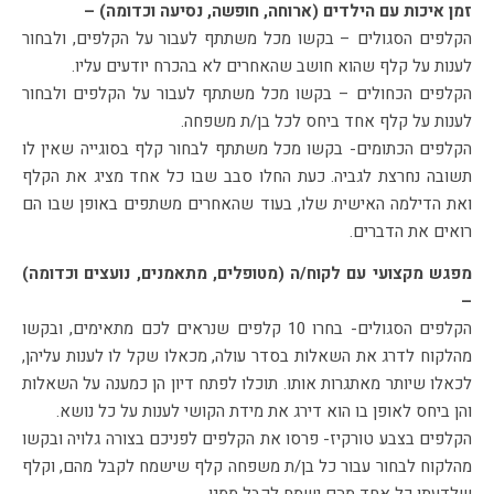
זמן איכות עם הילדים (ארוחה, חופשה, נסיעה וכדומה) –
הקלפים הסגולים – בקשו מכל משתתף לעבור על הקלפים, ולבחור
לענות על קלף שהוא חושב שהאחרים לא בהכרח יודעים עליו.
הקלפים הכחולים – בקשו מכל משתתף לעבור על הקלפים ולבחור
לענות על קלף אחד ביחס לכל בן/ת משפחה.
הקלפים הכתומים- בקשו מכל משתתף לבחור קלף בסוגייה שאין לו
תשובה נחרצת לגביה. כעת החלו סבב שבו כל אחד מציג את הקלף
ואת הדילמה האישית שלו, בעוד שהאחרים משתפים באופן שבו הם
רואים את הדברים.
מפגש מקצועי עם לקוח/ה (מטופלים, מתאמנים, נועצים וכדומה)
–
הקלפים הסגולים- בחרו 10 קלפים שנראים לכם מתאימים, ובקשו
מהלקוח לדרג את השאלות בסדר עולה, מכאלו שקל לו לענות עליהן,
לכאלו שיותר מאתגרות אותו. תוכלו לפתח דיון הן כמענה על השאלות
והן ביחס לאופן בו הוא דירג את מידת הקושי לענות על כל נושא.
הקלפים בצבע טורקיז- פרסו את הקלפים לפניכם בצורה גלויה ובקשו
מהלקוח לבחור עבור כל בן/ת משפחה קלף שישמח לקבל מהם, וקלף
שלדעתו כל אחד מהם ישמח לקבל ממנו.