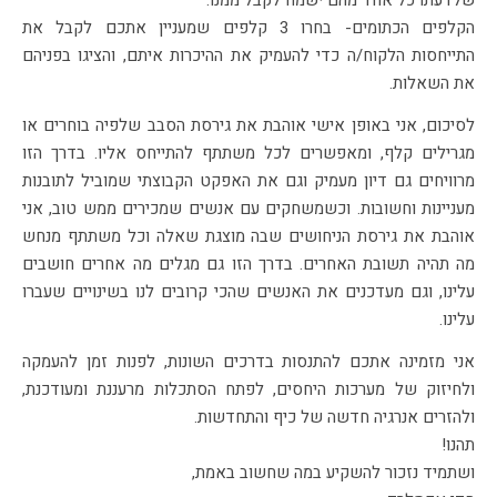
הקלפים הכתומים- בחרו 3 קלפים שמעניין אתכם לקבל את
התייחסות הלקוח/ה כדי להעמיק את ההיכרות איתם, והציגו בפניהם
את השאלות.
לסיכום, אני באופן אישי אוהבת את גירסת הסבב שלפיה בוחרים או
מגרילים קלף, ומאפשרים לכל משתתף להתייחס אליו. בדרך הזו
מרוויחים גם דיון מעמיק וגם את האפקט הקבוצתי שמוביל לתובנות
מעניינות וחשובות. וכשמשחקים עם אנשים שמכירים ממש טוב, אני
אוהבת את גירסת הניחושים שבה מוצגת שאלה וכל משתתף מנחש
מה תהיה תשובת האחרים. בדרך הזו גם מגלים מה אחרים חושבים
עלינו, וגם מעדכנים את האנשים שהכי קרובים לנו בשינויים שעברו
עלינו.
אני מזמינה אתכם להתנסות בדרכים השונות, לפנות זמן להעמקה
ולחיזוק של מערכות היחסים, לפתח הסתכלות מרעננת ומעודכנת,
ולהזרים אנרגיה חדשה של כיף והתחדשות.
תהנו!
ושתמיד נזכור להשקיע במה שחשוב באמת,