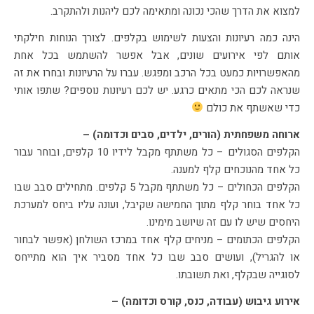
למצוא את הדרך שהכי נכונה ומתאימה לכם ליהנות ולהתקרב.
הינה כמה רעיונות והצעות לשימוש בקלפים. לצורך הנוחות חילקתי
אותם לפי אירועים שונים, אבל אפשר להשתמש בכל אחת
מהאפשרויות כמעט בכל הרכב ומפגש. עברו על הרעיונות ובחרו את זה
שנראה לכם הכי מתאים כרגע. יש לכם רעיונות נוספים? שתפו אותי
כדי שאשתף את כולם
ארוחה משפחתית (הורים, ילדים, סבים וכדומה) –
הקלפים הסגולים – כל משתתף מקבל לידיו 10 קלפים, ובוחר עבור
כל אחד מהנוכחים קלף למענה.
הקלפים הכחולים – כל משתתף מקבל 5 קלפים. מתחילים סבב שבו
כל אחד בוחר קלף מתוך החמישה שקיבל, ועונה עליו ביחס למערכת
היחסים שיש לו עם זה שיושב מימינו.
הקלפים הכתומים – מניחים קלף אחד במרכז השולחן (אפשר לבחור
או להגריל), ועושים סבב שבו כל אחד מסביר איך הוא מתייחס
לסוגייה שבקלף, ואת תשובתו.
אירוע גיבוש (עבודה, כנס, קורס וכדומה) –