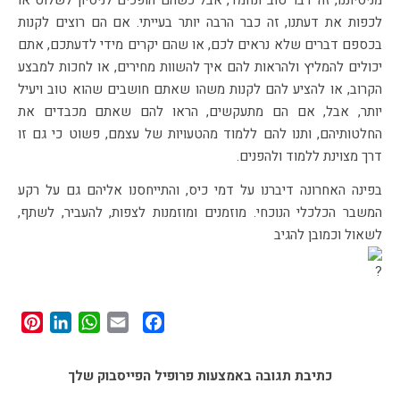
מניסיוננו, זה דבר טוב ונחמד, אבל כשהם הופכים לניסיון לשלוט או
לכפות את דעתנו, זה כבר הרבה יותר בעייתי. אם הם רוצים לקנות
בכספם דברים שלא נראים לכם, או שהם יקרים מידי לדעתכם, אתם
יכולים להמליץ ולהראות להם איך להשוות מחירים, או לחכות למבצע
הקרוב, או להציע להם לקנות משהו שאתם חושבים שהוא טוב ויעיל
יותר, אבל, אם הם מתעקשים, הראו להם שאתם מכבדים את
החלטותיהם, ותנו להם ללמוד מהטעויות של עצמם, פשוט כי גם זו
דרך מצוינת ללמוד ולהפנים.
בפינה האחרונה דיברנו על דמי כיס, והתייחסנו אליהם גם על רקע
המשבר הכלכלי הנוכחי. מוזמנים ומוזמנות לצפות, להעביר, לשתף,
לשאול וכמובן להגיב
st
edIn
tsApp
Facebook
Email
כתיבת תגובה באמצעות פרופיל הפייסבוק שלך