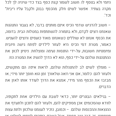
היומי ולא בנוסף לו. חשוב לשמור קצת כסף בצד כדי שיהיה לך לכל
מקרה בעתיד. אפשר לשים חלק מהכסף בבנק ולקבל עליו ריבית”
וכד’.
– חשוב להדגיש שדמי הכיס אינם מותנים בדבר, לא בעבור התנהגות
שאנחנו רוצים לקדם, ולא בתמורה להשתתפות במטלות הבית. בדומה,
את הכסף אנחנו לא שוללים כשאנחנו מאוד כועסים ורוצים להעניש.
כאמור, מטרת דמי הכיס היא לעזור לילדים לפתח גישה חיובית
ומיומנויות חשובות, על-ידי התנסות נעימה ומוצלחת. ניסיון לכוון את
ההתנהגות שלהם על-ידי כסף, הוא לא הדרך להשיג את המטרה הזו.
– מומלץ לשים לב להתנהלות שלהם, לראות איפה הם מתקשים,
ולעזור להם. כלומר, אם אני רואה שלאורך זמן הוא חוסך יותר מידי, או
מבזבז את הכסף מהר מידי, אמצא את הדרך לעודד אותו לאזן את
הדברים.
– בגילאים הבוגרים יותר, כדאי לשבת עם הילדים אחת לתקופה,
לוודא שהסכומים אכן מספיקים להם, ולעזור להם לתכנן ולתעדף את
ההוצאות וההכנסות שלהם. – וכמובן, נזכיר לעצמנו שלכוון ולתת עצות