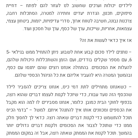
לילדים יכולות וערכים שחשוב לנו לעזור להם לפתח – דחיית
סיפוקים, תכנון, הגדרת יעדים וחתירה למטרה, הסתכלות רחבה,
צרכנות נבונה, חשיבה לטווח ארוך, סדרי עדיפויות, יזמות, ביטחון עצמי,
עצמאות, אחריות, שייכות, ערך של כסף, ערך של חסכון ועוד.
אז איך כדאי לעשות את זה?
– נותנים לילד סכום קבוע אחת לשבוע. ניתן להתחיל ממש בגילאי 5-
6, עם מספר שקלים בודדים, ועם הזמן והשתכללות היכולות שלהם,
להעלות את הסכומים. בהתחלה אנחנו רוצים שהם יתנסו עם כסף,
ובהמשך המטרה היא להעביר אליהם את כל הניהול הכספי שלהם.
– כשאנחנו מתחילים לתת דמי כיס, אנחנו צריכים להסביר לילד
שהכסף הזה נועד עבורו, כדי שיוכל לקנות לעצמו דברים שהוא רוצה,
בכפוף לחוקי הבית כמובן. כלומר, אנחנו מסבירים לו למה הוא מקבל
את הכספים ומכוונים אותו איך להתנהל איתם. למשל – “בדמי הכיס
תוכל להתשמש כדי לקנות דברים שאתה רוצה. כדאי לך לחסוך חלק
ממנו כדי שתוכל לצבור את הסכומים ולקנות דברים גדולים יותר
בהמשך. תוכל לקנות את הממתק שאתה רוצה, אבל זה במקום הממתק