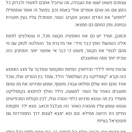
עצמכם פשוט יעשו את העבודה, מה שיוביל אתכם לחשוד ולבדוק כל
הזמן אם מה שהם אומרים אולי באמת נכון. בפועל זה אומר שתתחילו
“לחפש” את האדם האהוב והקרוב השני, תסתכלו עליו בעין חושדת
ובוחנת, ומין הסתם גם תמצאו.
וכמובן, תמיד יש גם את האופציה הקשה מכל, זו שנאלצים לפנות
אליה כשהעול הופך כבד מידי. אני מדברת על ההחלטה לנתק עם מי
מהם לגמרי את הקשר, פשוט כי כבר אי אפשר יותר. והפתרון הזה
שכיח יותר ממה שחושבים.
עכשיו נחזור לילדי הגירושין. המינוח המקצועי שמדבר על מצב האמצע
הזה נקרא “קונפליקט בין העולמות”. הילד, עומד בין ההורים שלו, שכל
אחד מהם הוא עולם ומלואו עבורו, וחשוף, שומע ומרגיש את מה שהם
חושבים האחד על השני. למעשה, הילד נאלץ להימצא בקונפליקט
מתמיד בין מה שהוא מרגיש כלפי ההורה שלו, לבין הקולות המכפישים
שהוא שומע עליו מההורה האחר. וזה מבלבל וכואב. והוא ילד. ותקופת
החיים הזו רגישה ממילא. וגם הוא ימצא לעצמו דרך התמודדות עם
פוטנציאל בעייתי.
אני יודעת שזו בקשה שלא קל לעמוד בה, הרי אחרי ולפני הכל כולנו