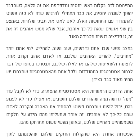
מתייחסת לזה בקלות ראש יחסית ומדפדפת את זה הלאה, כשהדבר
יהפוך לשגרה יחסית, את כבר תתחילי להרגיש שזה לא כזה פשוט
להתמודד עם התחושות האלו. לאט לאט את תביני שלהיות באמצע
בין שני אנשים שאת כל-כך אוהבת, אבל שלא ממש אוהבים זה את
זה, זו פוזיציה רגשית מכבידה מאוד.
במצב נפשי שבו אתם נדרשים, שוב ושוב, להחליט למי אתם יותר
“מחויבים”, להורים האהובים שלכם, או לאדם אהוב וקרוב אחר,
לרצונות ולשאיפות שלהם או לאלה שלכם, תצטרכו בסופו של דבר
לבחור אסטרטגית התמודדות. ולכל אחת מהאסטרטגיות שתבחרו יש
מחיר מאוד כבד בצידן.
אחת הדרכים הראשיות היא אסטרטגיית ההסתרה. כדי לא לקבל עוד
“מנה” גדושה ממה שההורים שלכם חושבים, או אפילו כדי לא לפגוע
בהם, יכול להיות שתבחרו פשוט להסתיר את האהבה והקרבה לאדם
שהם כל-כך לא אוהבים. זה אומר שתעלימו מהם מידע על חלקים
משמעותיים מהחיים שלכם, ובאופן מעשי פשוט תתרחקו מהם.
אפשרות אחרת היא שהקולות החזקים שלהם שהפנמתם לתוך