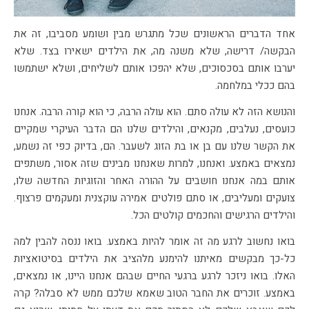
אחד הדברים הראשונים שכל מתגרש מבין ושומע מסביבו, זה את
הבקשה/ דרישה, שלא משנה מה, את הילדים ישאירו בצד. שלא
יערבו אותם בסכסוכים, שלא יהפכו אותם לשליחים, ושלא ישתמשו
בהם ככלי במלחמה.
והנושא הזה לא עולה סתם. הוא עולה הרבה, כי הוא קורה הרבה. אנחנו
כועסים, נעלבים, מקנאים, והילדים שלנו הם הדבר העיקרי שמקיים
את הקשר שלנו עם בן או בת הזוג לשעבר. הם, בדיוק כפי זה נשמע,
נמצאים באמצע. ואנחנו, למרות שאנחנו מבינים שזה אסור, משתפים
אותם במה אנחנו חושבים על ההורה האחר והזוגיות החדשה שלו,
צועקים ומעליבים, או סתם פולטים אמירה עוקצנית ומעקמים פרצוף.
והילדים הרגישים והחכמים קולטים הכל.
בואו נחשוב לרגע מה זה אומר להיות באמצע. בואו ננסה להבין למה
כל-כך מבקשים מאיתנו להימנע מלהציב את הילדים בסיטואציות
האלו. בואו ניזכר לרגע ברגעי החיים שבהם אנחנו היינו, או נמצאים,
באמצע. זוכרים את החבר הטוב שאמא שלכם ממש לא סבלה? קרה