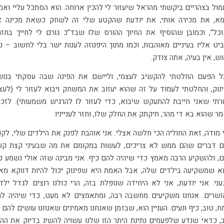
א, את מכירה אותי, את יודעת שהקטע שלי זה לשחק כשאת מכינה 
כל”, וכמובן שהוסיף את החיוך ההורס שלו שבד”כ גורם לי לחייך בחזר
יט אליו בעיניים מאוהבות, וכמו מתוך היפנוזה לענות ישר בלי לחשוב – נכ
ש, אין בעיה, אתה צודק.
 הפעם החלטתי להקשיב לעצמי, וליישם את הפינה שבה עסקתי בנו
נוק, והחלטתי לעמוד על זה שהוא יעזוב את המשחק ויבוא לעזור לי (לעצ
תי שאני חייבת להתעקש שיבוא, כדי לעזור לו להרגיש משמעותי). לזכו
מר שהוא בא די מהר, תיקתק את החלק שלו, וחזר לענייניו.
 מודה, זאת החוליה הכי חלשה אצלי. אני אוהבת לפנק את הילדים שלי, לקנ
 דברים שהם ממש לא צריכים, לעשות במקומם את מה שבעיני קצת ק
, ולהשקיע הרבה מאמץ כדי שיהיה להם כיף. אני מבינה שזה אולי נשמע כ
 שמשקיעה בילדים שלה, אבל האמת היא שפינוק יכול להיות דווקא מא
עני. אני יודעת, אני לא היחידה שנופלת בזה, הרי כולנו רוצים לגדל ילד
שרים. אנחנו משקיעים מחשבה רבה, ומתאמצים לא מעט, כדי שיהיה ל
, טוב, כיף ונעים. העניין הוא, שבזמן שאנחנו מאמינים שאנחנו עושים להם 
, כדאי שנדע שלפעמים נתינת היתר הזו שלנו עשויה להשיג בדיוק את הה