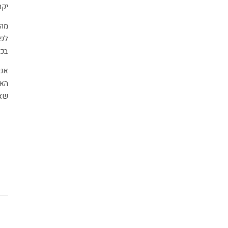
יקר
מה 
לפת
בכו
אני
הא
שאא