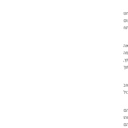
נו
ום
ח
אה
מה
ץ,
וך
וב
ול
הם
הו
הם