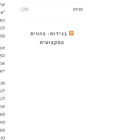
אתמול בצהריים ביקשתי מהראל שיעזור לי להכין ארוחה. הוא הסתכל עליי ואמר-
זוגיות
(28)
“אמ
האו
להב
בגידות- הזווית
ממו
המקצועית
אבל
הפי
אמר
ייא
אני
להם
להם
אמא
פוג
מאו
שמח
טוב