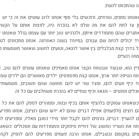
 שהתכוונו להשיג.
נחנו נותנים, טורחים, ורוכשים בלי סוף אנחנו לרוב עושים את זה כי יש ל
ן עז לתת להם את מה שלנו לא בהכרח היה, לפצות אותם על הקשי
תגרים שהם מתמודדים איתם, ולהרגיש טוב יותר עם עצמנו בגלל שאנחנו 
ד יכולים להיות שם עבורם. במיוחד בשנה האחרונה. אנחנו מתכוונים לטו
 בדרך קצת מבלבלים בין אושר להנאה, וטועים לחשוב שאושר משמעותו כ
חה רגעיים.
יין הוא, שבעוד שבטווח הקצר אנחנו מאמינים שאנחנו עושים להם טוב, 
וח הטיפה יותר ארוך, אנחנו קצת מפספסים. ילדים מאושרים הם ילדים שמ
 כיף ונעים להם, ומצד שני יש להם תחושה שהם חשובים, משמעותיי
גלים ונחוצים – והנאה וכיף נצחיים לא בהכרח משתלבים עם כל זה.
כשאנחנו עסוקים בלהציף אותם בכיף ובנוח, וממהרים לספק להם את כל 
 רוצים (ולפעמים אפילו דברים שהם לא ידעו שהם רוצים), אנחנו מפריע
 להעריך דברים, גורמים להם לקבל יותר מידי כמובן מאליו, ומפריעים ל
ח את השריר החשוב של דחיית סיפוקים והתמודדות עם תסכולים. כשאנח
ים במקומם ובשבילם, אנחנו הרבה פעמים מפריעים להם להפיק לקחי