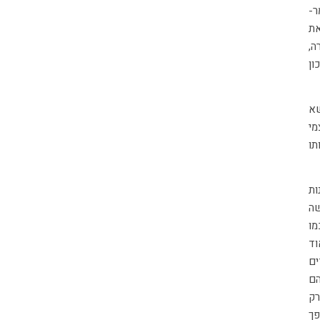
את
ה,
ון
שא
מי
תו
ות
שה
מו
וד
ים
הם
רק
פך