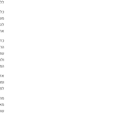
ללמ
כלו
משד
לה
אחר
כדי
הרג
שכ
ולה
המע
אז 
ומו
לפג
מה 
מאכ
שחש