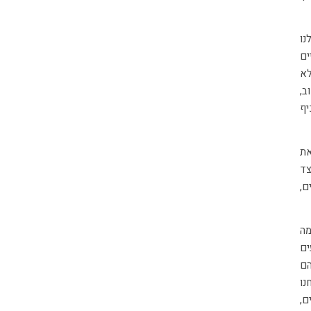
נו
ים
לא
ב,
יף
את
צד
ם,
מה
ים
הם
נו
ם,