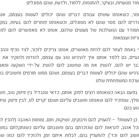
וד מטעויות, ובעיקר, להתנסות, ללמוד, ולדעת, שהם מסוגלים.
מר, כשאנחנו עושים עבורם דברים שהם יכולים לעשות בעצמם, אנח
רים להם מסר שהם לא מסוגלים, וכשאנחנו פותרים להם בעיות, במק
תמודד עם ההשלכות של מעשים שלהם, אנחנו לא מאפשרים להם לפת
יות ועצמאות.
 באמת לעזור להם להיות מאושרים, אנחנו צריכים לזכור, לצד הכיף וההנ
עיים, גם ללמד אותם איך להרגיש טוב עם עצמם, להודות ולהוקיר את 
בר יש להם, להשיג את מה שחשוב להם להשיג על-ידי השקעה ומאמ
רגיש שהם יכולים לעשות דברים בעצמם, ושהם ממש תורמים וחשובים בת
רכת המשפחתית שלנו.
בפעם הבאה כשאנחנו רוצים לפנק אותם, כדאי שנבדיל בין פינוק טוב, חש
מלץ, שמזכיר להם שאנחנו חושבים עליהם ושהם יקרים לנו, לבין פינוק שיכ
וע בהם.
כן לעשות? – להעניק להם חיבוקים, נשיקות, חום, ומחוות האהבה (להכין ל
ל אהוב, להראות להם שנזכרתם בהם וחשבתם עליהם כשנתקלתם במש
וב להם וכד’). להתעניין בהם, לבלות איתם זמן, ולהזכיר להם כמה ש