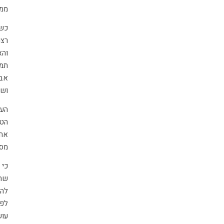
ממה
כשא
רצו
והא
תמי
אבל
ושמ
הענ
הטו
אחד
מסו
כי 
שהם
להם
לפת
עוש