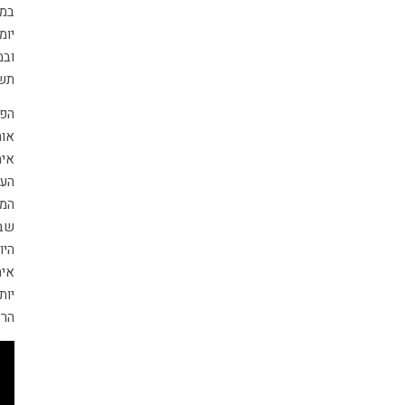
במק
יומ
וב
תשו
הפת
אות
אית
העב
המש
שבה
היו
אית
יות
הרא