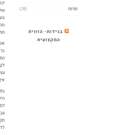
יכו
זוגיות
(28)
שלו
בענ
סמפ
בגידות- הזווית
תמי
המקצועית
אפש
ברי
המש
לקנ
עצמ
אין
בפן
היל
למק
עבו
תקש
לדע