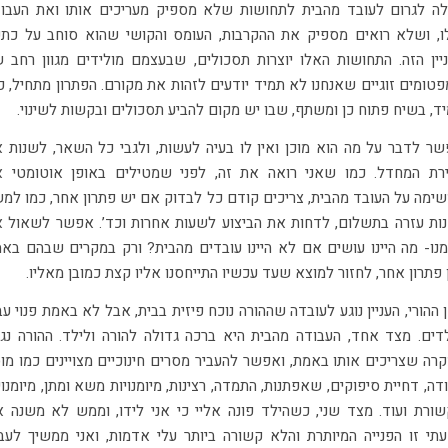
לה לגרום לעובד מהבית לתחושות שלא מספיק מעריכים אותו ואת העבו
, ושלא רואים מספיק את ההקרבות, העומס והקושי שהוא סוחב על כתפ
יין הזה. התחושות האלו יוצרות תסכולים, שבעצמם מולידים מגוון רחב 
טומים זוגיים שאנחנו לא תמיד יודעים לזהות את מקורם. הפתרון מתחיל, כ
ד, בשיח פתוח כן ומשתף, שבו יש מקום להביע תסכולים ובקשות לשינוי.
ר לדבר על מה הוא מוכן ואין לו בעיה לעשות, ולגבי כל השאר, לשנות 
רת המחדל. כמו שאני רואה את זה, לפני שמטילים באופן אוטומטי 
ימה על העובד מהבית, צריכים קודם כל לבדוק אם יש פתרון אחר, כמו למ
ות עזרה בתשלום, לדחות את הביצוע לשעות אחרות וכד’. אפשר לשאול 
נו- מה היינו עושים אם לא היינו עובדים מהבית? ורק במקרים שבהם בא
 פתרון אחר, לחזור למוצא שעד עכשיו התייחסנו אליו קצת כמובן מאליו.
 ההורי, העניין נוגע לעובדה שההורה נוכח פיזית בבית, אבל לא באמת פנוי עב
דים. מצד אחד, העבודה מהבית היא ברכה גדולה להורה ולילד. ההורה נג
רה שצריכים אותו באמת, ואפשר להעביר מסרים חינוכיים מצויינים כמו מו
דה, דחיית סיפוקים, שאפתנות, התמדה, רצינות, מיומנויות משא ומתן, מיומנוי
ורת ועוד. מצד שני, כשהילד פונה אליי כי אני לידו, וממש לא משנה 
תי זו הפנייה המיותרת והלא קשורה ביותר עלי אדמות, ואני ממשיך לעב