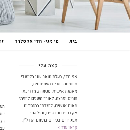
בית
מי אני- חדי אקסלרד
זו
קצת עלי
אני חדי, בעלת תואר שני בלימודי
משפחה, יועצת משפחתית
,
מאמנת אישית, מגשרת, מדריכת
הורים ומרצה
.
לאורך השנים ליוויתי
מאות אנשים, לימדתי במוסדות
העבודה מהבית הופכת נפוצה יותר ויותר, תופעה שרק תלך ותגדל בהתאם לשינויים
אקדמיים ופרטיים, ומילאתי
שעו
תפקידים בכירים בתחום הנדל”ן.
רצי
קראו עוד >
עצמ