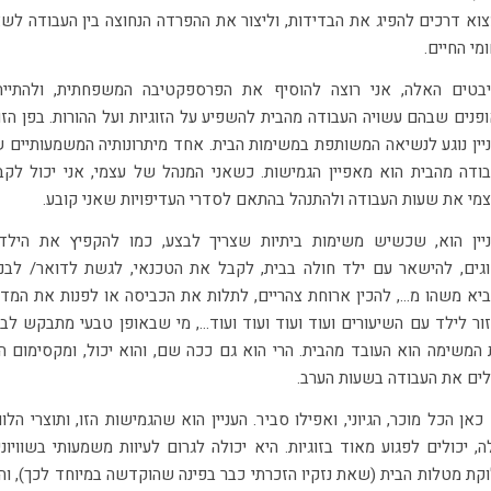
וא דרכים להפיג את הבדידות, וליצור את ההפרדה הנחוצה בין העבודה לש
מי החיים.
בטים האלה, אני רוצה להוסיף את הפרספקטיבה המשפחתית, ולהתיי
פנים שבהם עשויה העבודה מהבית להשפיע על הזוגיות ועל ההורות. בפן הזוג
יין נוגע לנשיאה המשותפת במשימות הבית. אחד מיתרונותיה המשמעותיים 
ודה מהבית הוא מאפיין הגמישות. כשאני המנהל של עצמי, אני יכול לקב
מי את שעות העבודה ולהתנהל בהתאם לסדרי העדיפויות שאני קובע.
יין הוא, שכשיש משימות ביתיות שצריך לבצע, כמו להקפיץ את הילד
גים, להישאר עם ילד חולה בבית, לקבל את הטכנאי, לגשת לדואר/ לבנ
יא משהו מ…, להכין ארוחת צהריים, לתלות את הכביסה או לפנות את המדי
ור לילד עם השיעורים ועוד ועוד ועוד ועוד…, מי שבאופן טבעי מתבקש לב
המשימה הוא העובד מהבית. הרי הוא גם ככה שם, והוא יכול, ומקסימום ה
ים את העבודה בשעות הערב.
כאן הכל מוכר, הגיוני, ואפילו סביר. העניין הוא שהגמישות הזו, ותוצרי הלוו
, יכולים לפגוע מאוד בזוגיות. היא יכולה לגרום לעיוות משמעותי בשוויוני
קת מטלות הבית (שאת נזקיו הזכרתי כבר בפינה שהוקדשה במיוחד לכך), וה