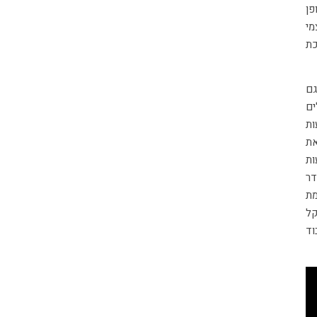
פן
מי
כת
גם
ים
ות
את
ות
דר
מת
קל
וד