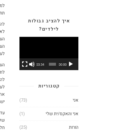
למצ
תחו
איך להציב גבולות
להי
לילדים?
לאו
נגן
הענ
וידאו
העב
לעצ
הענ
03:34
00:00
לחו
להב
קטגוריות
לעז
את 
אני
(73)
ישל
עד 
אני והאקס/ית שלי
(1)
שלה
הורות
(25)
חלו