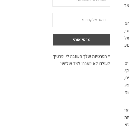
אר
חס
י,
של
וע
* הפרטיות שלך חשובה לי. פרטיך
ים
לעולם לא יועברו לצד שלישי
ק/
ח,
צע
וא
אי
ות
יא