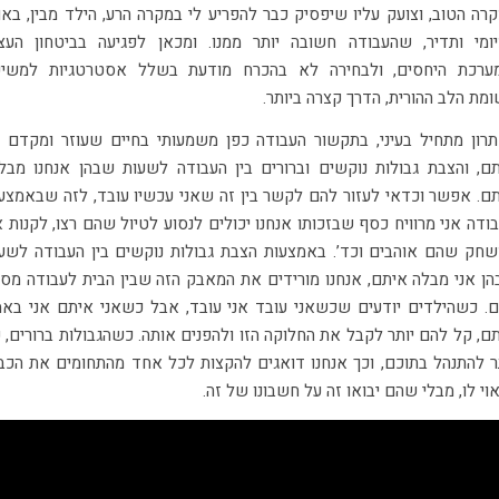
רה הטוב, וצועק עליו שיפסיק כבר להפריע לי במקרה הרע, הילד מבין, באו
יומי ותדיר, שהעבודה חשובה יותר ממנו. ומכאן לפגיעה בביטחון העצ
מערכת היחסים, ולבחירה לא בהכרח מודעת בשלל אסטרטגיות למשי
מת הלב ההורית, הדרך קצרה ביותר.
רון מתחיל בעיני, בתקשור העבודה כפן משמעותי בחיים שעוזר ומקדם 
ם, והצבת גבולות נוקשים וברורים בין העבודה לשעות שבהן אנחנו מבל
ם. אפשר וכדאי לעזור להם לקשר בין זה שאני עכשיו עובד, לזה שבאמצע
ודה אני מרוויח כסף שבזכותו אנחנו יכולים לנסוע לטיול שהם רצו, לקנות 
חק שהם אוהבים וכד’. באמצעות הצבת גבולות נוקשים בין העבודה לשע
ן אני מבלה איתם, אנחנו מורידים את המאבק הזה שבין הבית לעבודה מס
ם. כשהילדים יודעים שכשאני עובד אני עובד, אבל כשאני איתם אני בא
ם, קל להם יותר לקבל את החלוקה הזו ולהפנים אותה. כשהגבולות ברורים, 
ר להתנהל בתוכם, וכך אנחנו דואגים להקצות לכל אחד מהתחומים את הכב
וי לו, מבלי שהם יבואו זה על חשבונו של זה.