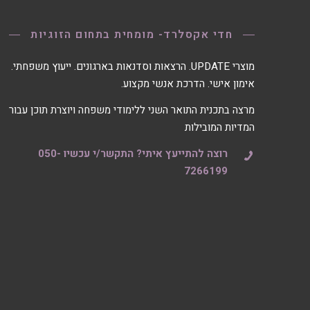
חדי אקסלרד- מומחית בתחום הזוגיות
מוצרי UPDATE. הרצאות וסדנאות בארגונים. ייעוץ משפחתי.
אימון אישי. הדרכת אנשי מקצוע.
מרצה בתכנית התואר השני ללימודי משפחה ויוצרת תוכן עבור
המדיות המובילות
רוצה להתייעץ איתי? התקשר/י עכשיו 050-
7266199