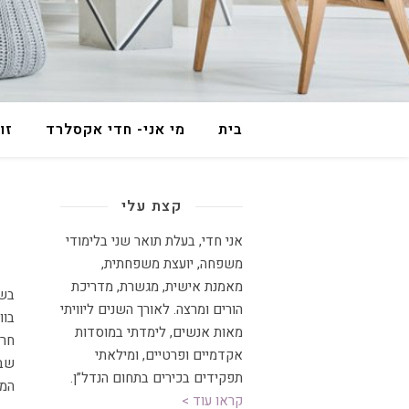
בית
מי אני- חדי אקסלרד
זו
קצת עלי
אני חדי, בעלת תואר שני בלימודי
משפחה, יועצת משפחתית
,
מאמנת אישית, מגשרת, מדריכת
בשבוע שעבר התפרסמו שתי כתבות שלי בנושא החרם, האחת במאקו והשנייה
הורים ומרצה
.
לאורך השנים ליוויתי
בוו
מאות אנשים, לימדתי במוסדות
חרם
אקדמיים ופרטיים, ומילאתי
שבה
תפקידים בכירים בתחום הנדל”ן.
המח
קראו עוד >