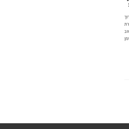
רת
וב
מן