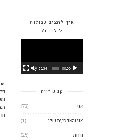
איך להציב גבולות
לילדים?
נגן
וידאו
03:34
00:00
אנחנו שולחים את הילדים שלנו לבית הספר, ולפני הכל דואגים שהם יהיו בטוחים
קטגוריות
פיז
ומכ
אני
(73)
הנת
חרמ
אני והאקס/ית שלי
(1)
הורות
(25)