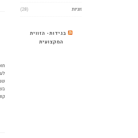
זוגיות
(28)
בגידות- הזווית
המקצועית
חוסן נפשי הוא אחד הכישורים החשובים שנרצה שיהיו לנו ולידינו. הכוונה היא
לעמ
שמג
בשג
קוו