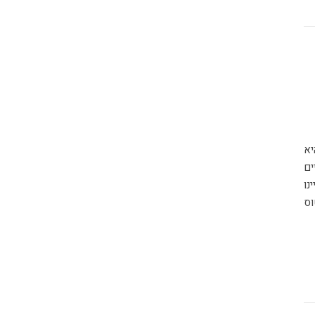
ים
נו
וס