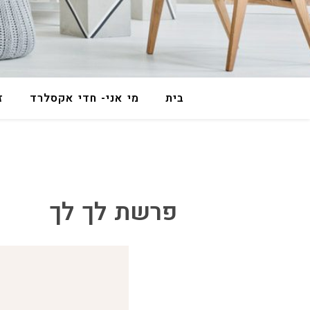
בית
מי אני- חדי אקסלרד
ז
פרשת לך לך