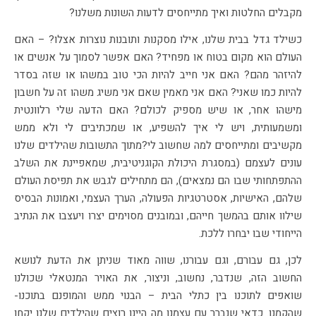
מקבלים החלטות ואיך מתייחסים לדעות השונות משלנו?
כשילד גדל בבית שלנו, אילו מסקנות ותובנות נוצרות אצלו? – האם
העולם הוא מקום בטוח או מפחיד? האם אפשר לסמוך על אנשים או
להיזהר מהם? האם אני חייב להיות הכי טוב במשהו או שזה בסדר
להיות כמו שאני? האם אני מאמין שאם אני משיג משהו זה על חשבון
מישהו אחר, או שיש מספיק לכולם? האם הדעה שלי רלוונטית
ומשמעותית, ויש לי איך להשפיע, או שמכתיבים לי ולא ממש
מקשיבים ומתייחסים למה שחשוב לי?מתוך התשובות שהילדים שלנו
עונים לעצמם (במסגרת היכולת הקוגניטיבית, שמאפיינת את השלב
ההתפתחותי שבו הם נמצאים), הם מתחילים לגבש את תפיסת העולם
שלהם, האישיות, אסטרטגיות הפעולה, הערך העצמי, ואמונות הבסיס
שילוו אותם בהמשך חייהם, ובמובנים מסוימים יצרו ויעצבו את הנתיב
הייחודי שבו יבחרו ללכת.
לכן, גם עבורם, וגם עבורנו, שווה מאוד שניתן את הדעת לנושא
החשוב הזה, שנדבר, נחשוב, וניצור, את האויר המנטאלי שכולנו
שואפים לתוכנו בין כתלי הבית – הבנוי ממש והמופנם בתוכנו-
שהקמנו. כדאי שנברר עם עצמנו מה היינו רוצים שהילדים שלנו יקחו