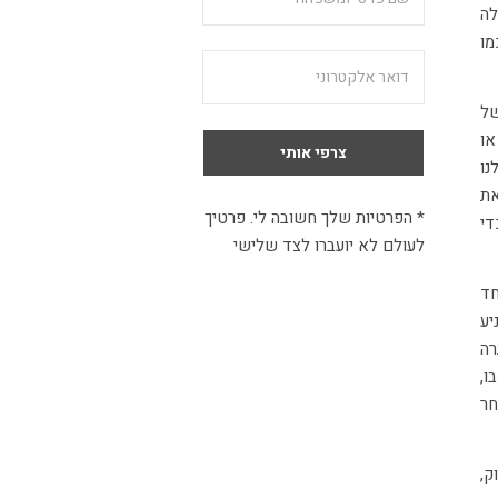
לה
מו
של
או
נו
את
* הפרטיות שלך חשובה לי. פרטיך
די
לעולם לא יועברו לצד שלישי
חד
יע
רה
ו,
ר
ק,