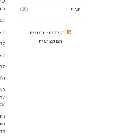
שיח
התנ
זוגיות
(28)
בשי
להס
בגידות- הזווית
המקצועית
לדב
להז
לבק
ולה
השי
לא 
אלה
החו
נשת
כדי