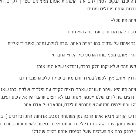
ה שבה נבקש לסמן להם איזו התנהגות אנחנו מאמינים שצריך לקדם, ואי
הגות אנחנו פוסלים ומגנים.
חה הזו נוכל-
ביר להם מהו חרם ועד כמה הוא חמור
ר איתם על ערכים כמו ראיית האחר, עזרה לזולת, נתינה, ואינדוידואליות
היר אותם מפני כוחו ההרסני של הלחץ החברתי
ש מהם שלא יקחו חלק בחרם, ובוודאי שלא יזמו אותו
דריך אותם איך לפעול במידה והם מזהים שילד כלשהו עובר חרם
חה הזו היא שיחה חשובה שאתם רוצים לקיים עם הילדים שלכם. כמו שאנח
רוצים שהילדים שלנו ייפגעו, אנחנו גם לא רוצים שהם יהיו אלה שפוגעים, 
 שמתעלמים מפגיעה שמתרחשת לידם, ומכאב של אדם אחר.
דש הקרוב מביא איתו הרבה זמן משפחה (סביב ארוחות החג ובדרכים ), בו
מש בזמן היקר הזה גם כדי ללמד אותם אלטרנטיבות להשתתפות בחרם, ו
 לחזק בהם את הערכים שעל בסיסם אנחנו רוצים שיגדלו.