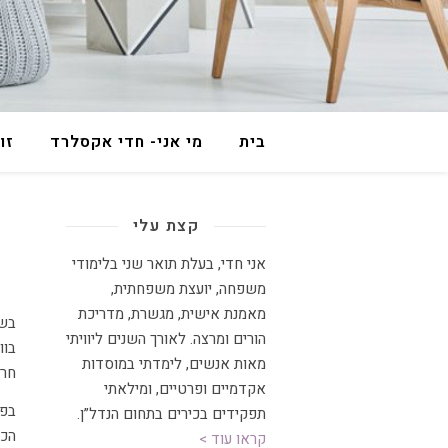
בית
מי אני- חדי אקסלרד
זו
קצת עלי
אני חדי, בעלת תואר שני בלימודי
משפחה, יועצת משפחתית
,
מאמנת אישית, מגשרת, מדריכת
בשבוע שעבר התפרסמו שתי כתבות שלי בנושא החרם, האחת במאקו והשנייה
הורים ומרצה
.
לאורך השנים ליוויתי
בוו
מאות אנשים, לימדתי במוסדות
חרם
אקדמיים ופרטיים, ומילאתי
בפו
תפקידים בכירים בתחום הנדל”ן.
הכב
קראו עוד >