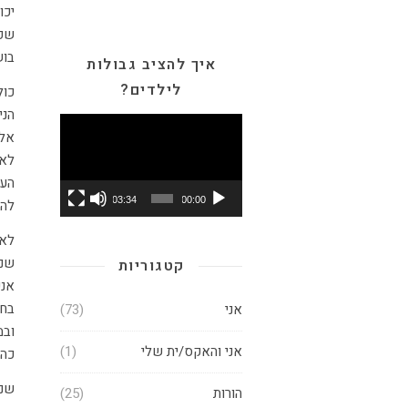
יכו
שפו
בוש
איך להציב גבולות
לילדים?
כול
הני
נגן
וידאו
אלה
לא 
הער
03:34
00:00
להש
לא 
שנק
קטגוריות
אנש
בחר
אני
(73)
וב
אני והאקס/ית שלי
(1)
כהת
שנת
הורות
(25)