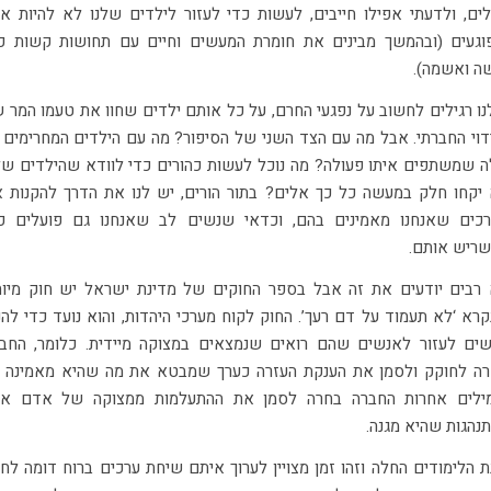
לים, ולדעתי אפילו חייבים, לעשות כדי לעזור לילדים שלנו לא להיות א
געים (ובהמשך מבינים את חומרת המעשים וחיים עם תחושות קשות כ
ה ואשמה).
נו רגילים לחשוב על נפגעי החרם, על כל אותם ילדים שחוו את טעמו המר 
דוי החברתי. אבל מה עם הצד השני של הסיפור? מה עם הילדים המחרימים 
 שמשתפים איתו פעולה? מה נוכל לעשות כהורים כדי לוודא שהילדים של
יקחו חלק במעשה כל כך אלים? בתור הורים, יש לנו את הדרך להקנות 
כים שאנחנו מאמינים בהם, וכדאי שנשים לב שאנחנו גם פועלים כ
ריש אותם.
רבים יודעים את זה אבל בספר החוקים של מדינת ישראל יש חוק מיו
רא ‘לא תעמוד על דם רעך’. החוק לקוח מערכי היהדות, והוא נועד כדי להנ
ים לעזור לאנשים שהם רואים שנמצאים במצוקה מיידית. כלומר, החב
ה לחוקק ולסמן את הענקת העזרה כערך שמבטא את מה שהיא מאמינה ב
מילים אחרות החברה בחרה לסמן את ההתעלמות ממצוקה של אדם אח
נהגות שהיא מגנה.
 הלימודים החלה וזהו זמן מצויין לערוך איתם שיחת ערכים ברוח דומה לחו