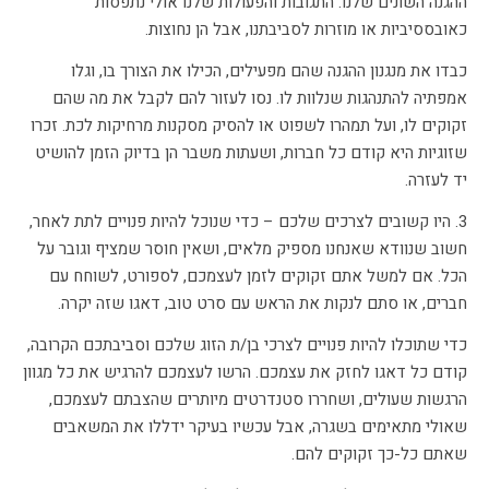
ההגנה השונים שלנו. התגובות והפעולות שלנו אולי נתפסות
כאובססיביות או מוזרות לסביבתנו, אבל הן נחוצות.
כבדו את מנגנון ההגנה שהם מפעילים, הכילו את הצורך בו, וגלו
אמפתיה להתנהגות שנלוות לו. נסו לעזור להם לקבל את מה שהם
זקוקים לו, ועל תמהרו לשפוט או להסיק מסקנות מרחיקות לכת. זכרו
שזוגיות היא קודם כל חברות, ושעתות משבר הן בדיוק הזמן להושיט
יד לעזרה.
3. היו קשובים לצרכים שלכם – כדי שנוכל להיות פנויים לתת לאחר,
חשוב שנוודא שאנחנו מספיק מלאים, ושאין חוסר שמציף וגובר על
הכל. אם למשל אתם זקוקים לזמן לעצמכם, לספורט, לשוחח עם
חברים, או סתם לנקות את הראש עם סרט טוב, דאגו שזה יקרה.
כדי שתוכלו להיות פנויים לצרכי בן/ת הזוג שלכם וסביבתכם הקרובה,
קודם כל דאגו לחזק את עצמכם. הרשו לעצמכם להרגיש את כל מגוון
הרגשות שעולים, ושחררו סטנדרטים מיותרים שהצבתם לעצמכם,
שאולי מתאימים בשגרה, אבל עכשיו בעיקר ידללו את המשאבים
שאתם כל-כך זקוקים להם.