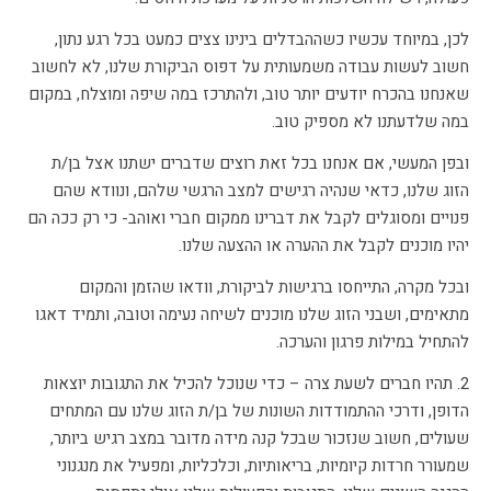
לכן, במיוחד עכשיו כשההבדלים בינינו צצים כמעט בכל רגע נתון,
חשוב לעשות עבודה משמעותית על דפוס הביקורת שלנו, לא לחשוב
שאנחנו בהכרח יודעים יותר טוב, ולהתרכז במה שיפה ומוצלח, במקום
במה שלדעתנו לא מספיק טוב.
ובפן המעשי, אם אנחנו בכל זאת רוצים שדברים ישתנו אצל בן/ת
הזוג שלנו, כדאי שנהיה רגישים למצב הרגשי שלהם, ונוודא שהם
פנויים ומסוגלים לקבל את דברינו ממקום חברי ואוהב- כי רק ככה הם
יהיו מוכנים לקבל את ההערה או ההצעה שלנו.
ובכל מקרה, התייחסו ברגישות לביקורת, וודאו שהזמן והמקום
מתאימים, ושבני הזוג שלנו מוכנים לשיחה נעימה וטובה, ותמיד דאגו
להתחיל במילות פרגון והערכה.
2. תהיו חברים לשעת צרה – כדי שנוכל להכיל את התגובות יוצאות
הדופן, ודרכי ההתמודדות השונות של בן/ת הזוג שלנו עם המתחים
שעולים, חשוב שנזכור שבכל קנה מידה מדובר במצב רגיש ביותר,
שמעורר חרדות קיומיות, בריאותיות, וכלכליות, ומפעיל את מנגנוני