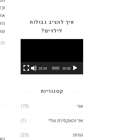
מצל
וכד
אז 
איך להציב גבולות
היח
לילדים?
ששו
נגן
לכת
וידאו
03:34
00:00
קטגוריות
אני
(73)
אני והאקס/ית שלי
(1)
הורות
(25)
האי