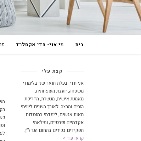
בית
מי אני- חדי אקסלרד
זו
קצת עלי
אני חדי, בעלת תואר שני בלימודי
משפחה, יועצת משפחתית
,
מאמנת אישית, מגשרת, מדריכת
משפחות רבות עדיין מלקקות את הפצעים הכלכליים שהביאה איתה מגיפת
הורים ומרצה
.
לאורך השנים ליוויתי
הקו
מאות אנשים, לימדתי במוסדות
כשא
אקדמיים ופרטיים, ומילאתי
וסו
תפקידים בכירים בתחום הנדל”ן.
לעז
קראו עוד >