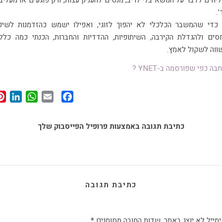
יחים לדבר על הנושא בלי לריב, מנסים להעניק עצות, ורק פוגעים או מעליב
’.
כדי שהמשבר הכלכלי לא יהפוך לזוגי, ואפילו ישמש כהזדמנות לשיפ
סים ולהגדלת הקירבה, השיתופיות, ההדדיות והחברות, הכנתי כמה כלל
וה לשקול לאמץ.
בה כפי שפורסמה ב-YNET ?
In
App
Facebook
Email
כתיבת תגובה באמצעות פרופיל הפייסבוק שלך
כתיבת תגובה
מייל לא יוצג באתר.
שדות החובה מסומנים
*