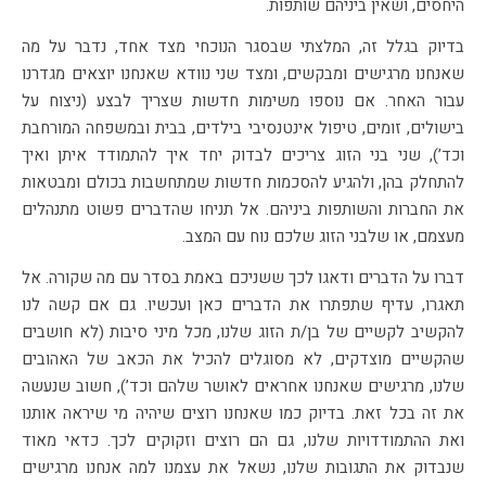
היחסים, ושאין ביניהם שותפות.
בדיוק בגלל זה, המלצתי שבסגר הנוכחי מצד אחד, נדבר על מה
שאנחנו מרגישים ומבקשים, ומצד שני נוודא שאנחנו יוצאים מגדרנו
עבור האחר. אם נוספו משימות חדשות שצריך לבצע (ניצוח על
בישולים, זומים, טיפול אינטנסיבי בילדים, בבית ובמשפחה המורחבת
וכד’), שני בני הזוג צריכים לבדוק יחד איך להתמודד איתן ואיך
להתחלק בהן, ולהגיע להסכמות חדשות שמתחשבות בכולם ומבטאות
את החברות והשותפות ביניהם. אל תניחו שהדברים פשוט מתנהלים
מעצמם, או שלבני הזוג שלכם נוח עם המצב.
דברו על הדברים ודאגו לכך ששניכם באמת בסדר עם מה שקורה. אל
תאגרו, עדיף שתפתרו את הדברים כאן ועכשיו. גם אם קשה לנו
להקשיב לקשיים של בן/ת הזוג שלנו, מכל מיני סיבות (לא חושבים
שהקשיים מוצדקים, לא מסוגלים להכיל את הכאב של האהובים
שלנו, מרגישים שאנחנו אחראים לאושר שלהם וכד’), חשוב שנעשה
את זה בכל זאת. בדיוק כמו שאנחנו רוצים שיהיה מי שיראה אותנו
ואת ההתמודדויות שלנו, גם הם רוצים וזקוקים לכך. כדאי מאוד
שנבדוק את התגובות שלנו, נשאל את עצמנו למה אנחנו מרגישים