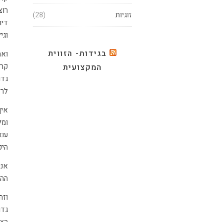
רוצ
זוגיות
(28)
דיו
וגי
בגידות- הזווית
ואח
קרו
המקצועית
גדו
לרצ
אין
ומל
עם 
היכ
אני
ההת
וזה
גדו