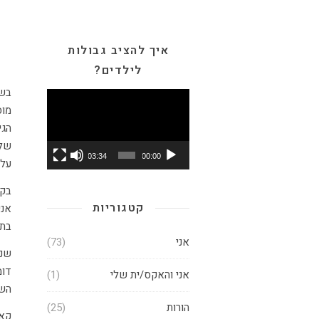
איך להציב גבולות
לילדים?
בשב
נגן
וידאו
מוס
הגי
שלו
03:34
00:00
על 
בקר
קטגוריות
אני
בתכ
אני
(73)
שני
דומ
אני והאקס/ית שלי
(1)
השנ
הורות
(25)