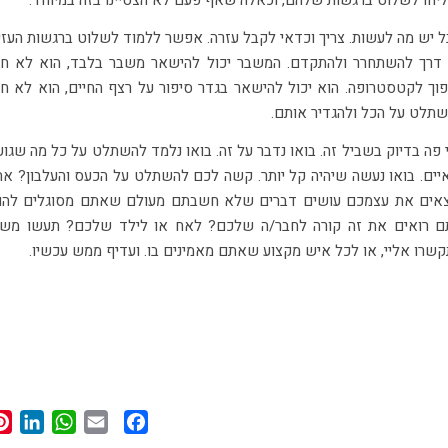
יחו לשלוט ברגשות שלהם, וכאלה שאף פעם לא הצטיינו בזה במיוחד.
 יש מה לעשות. צריך וכדאי לקבל עזרה. אפשר ללמוד לשלוט ברגשות העזי
דרך להשתחרר ולהתקדם. המשבר יכול להישאר משבר בלבד, הוא לא חי
וך לקטסטרופה. הוא יכול להישאר בגדר סיפור על רצף החיים, הוא לא חי
תלט על הכל ולהגדיר אותם.
 פה בדיוק בשביל זה. בואו נדבר על זה. בואו נלמד להשתלט על כל מה שגו
יים. בואו נעשה שיהיה קל יותר. קשה לכם להשתלט על הכעס והעלבון? א
אים את עצמכם עושים דברים שלא חשבתם מעולם שאתם מסוגלים לה
 רואים את זה קורה לחבר/ה שלכם? לאח או לילד שלכם? תעשו משה
שרו אליי, או לכל איש מקצוע שאתם מאמינים בו. ועדיף ממש עכשיו.
In
App
Facebook
Email