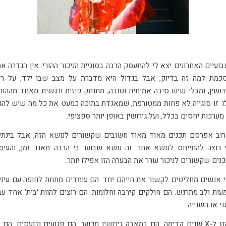
ועיים האחרונים יצא לי להתעסק הרבה בסוגיית הניכור ההורי. אין הגדרה א
כמת למה זה בדיוק, אבל בגדול היא מדברת על מצב שבו ילד, על ר
רושין, ומבלי שיש סיבה אמיתית וטובה, מתנתק פיזית ורגשית מאחד מההור
. זו סוגייה לא פחות ממטורפת, שמאגדת בתוכה כמעט את כל מה שיש להג
מערכות יחסים בכלל, ועל גירושין באופן יותר ספציפי.
וב אפרסם תכנים מאוד מאוד חשובים שקשורים לנושא הזה, אבל בינתי
 רוצה להתייחס לנושא אחר. זה נושא שבוער בי הרבה מאוד זמן, והעיס
נים שקשורים לניכור עורר את הבערה הזו אפילו יותר.
 אנשים מחליטים לקשור את חייהם יחד. הם עומדים מתחת לחופה עם עיני
עות ולב מתרגש. הם חולקים קירבה וחלומות. הם רוצים להוות ‘בית’ אחד עב
י או השנייה.
קאט ל-X שנים קדימה. הם במאבק גירושין מכוער. הם פגועים וכועסים. הם 