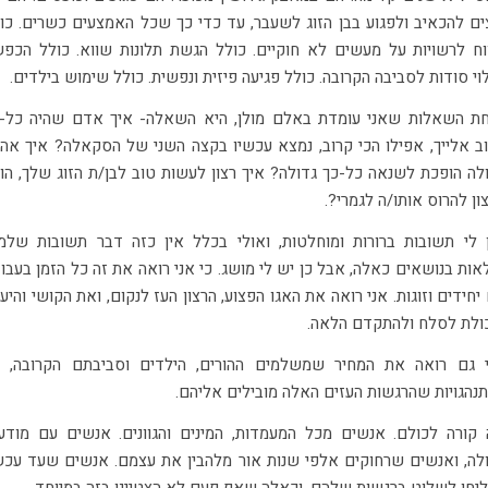
ים להכאיב ולפגוע בבן הזוג לשעבר, עד כדי כך שכל האמצעים כשרים. כו
וח לרשויות על מעשים לא חוקיים. כולל הגשת תלונות שווא. כולל הכפ
לוי סודות לסביבה הקרובה. כולל פגיעה פיזית ונפשית. כולל שימוש בילדים.
ת השאלות שאני עומדת באלם מולן, היא השאלה- איך אדם שהיה כל-
ב אלייך, אפילו הכי קרוב, נמצא עכשיו בקצה השני של הסקאלה? איך אה
לה הופכת לשנאה כל-כך גדולה? איך רצון לעשות טוב לבן/ת הזוג שלך, הו
ון להרוס אותו/ה לגמרי?.
 לי תשובות ברורות ומוחלטות, ואולי בכלל אין כזה דבר תשובות שלמ
אות בנושאים כאלה, אבל כן יש לי מושג. כי אני רואה את זה כל הזמן בעבו
יחידים וזוגות. אני רואה את האגו הפצוע, הרצון העז לנקום, ואת הקושי והיע
ולת לסלח ולהתקדם הלאה.
 גם רואה את המחיר שמשלמים ההורים, הילדים וסביבתם הקרובה, 
נהגויות שהרגשות העזים האלה מובילים אליהם.
 קורה לכולם. אנשים מכל המעמדות, המינים והגוונים. אנשים עם מודע
לה, ואנשים שרחוקים אלפי שנות אור מלהבין את עצמם. אנשים שעד עכש