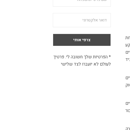
חת
קע
ים
* הפרטיות שלך חשובה לי. פרטיך
יד
לעולם לא יועברו לצד שלישי
ים
וק
ים
ור
רק