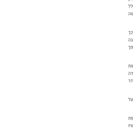
לל
שה
כך
בה
פך
ות
דה
דר
על
ות
יו