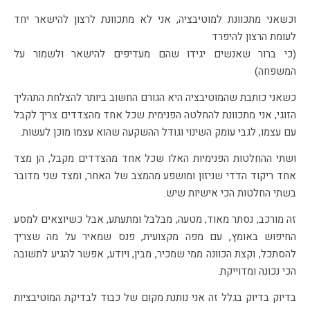
וכשאני מתכוונת למוטיבציה, אני לא מתכוונת לרצון להישאר יחד
לעומת הרצון להיפרד
(כי ברור שאנשים יגידו שהם מעדיפים להישאר ולשמור על
המשפחה)
כשאני כותבת שהמוטיבציה היא הגורם החשוב ביותר להצלחת התהליך
הזוגי, אני מתכוונת להחלטה הפנימית שכל אחד מהצדדים צריך לקבל
עם עצמו, לגבי עומק השינוי וגודל ההשקעה שהוא עצמו מוכן לעשות.
ושתי ההחלטות הפנימיות האלו שכל אחד מהצדדים מקבל, הן מצד
אחד ריקוד הדדי שניזון ומושפע מהמצב של האחר, ומצד שני מדובר
בשתי החלטות הכי אישיות שיש.
זה מורכב, נסתר מאוד, מטעה, מבלבל ומתעתע, אבל כשיוצאים למסע
החיפוש באומץ, עם מפה מקצועית, פנס שמאיר על מה שצריך
להסתכל, וקצת הכוונה ממי שמכיר, מבין, ויודע, אפשר להגיע לתשובה
הכי נכונה ומדוייקת.
בדיוק בדיוק בגלל זה אני נותנת מקום של כבוד לבדיקת המוטיבציות