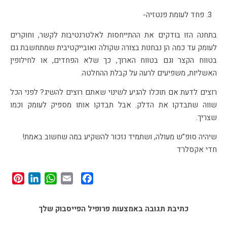
פחד לעומת פנטזיה-
בתחנה הזו בודקים את ההתייחסות לאלטרנטיבות לקשר, וחוקרים
לעומק עד כמה הן נבחנות בצורה שקולה ואובייקטיבית שמתחשבת גם
בטווח הקצר וגם בטווח הארוך, כך שלא הפחדים, או לחילופין
האשליות, משפיעים לרעה על קבלת ההחלטה.
רוצים לדעת אם תוכלו להגיע לשינוי שאתם רוצים להשיג? לפני הכל
שווה שתבדקו את הדלק. אבל תבדקו אותו מספיק לעומק וכמו
שצריך.
שיהיה סופ”ש מעולה, ושתמיד נזכור להשקיע במה שחשוב באמת!
חדי אקסלרד
st
edIn
tsApp
Facebook
Email
כתיבת תגובה באמצעות פרופיל הפייסבוק שלך