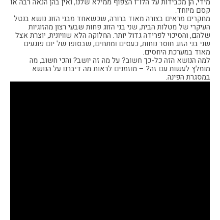
מידי, הן מכבידות על הלו”ז הצפוף ממילא שלנו, ואין בהן הנאה רבה או
קסם מיוחד.
מחקרים מראים בצורה מאוד ברורה, שכשאחד מבני הזוג נושא בנטל
העיקרי של מטלות הבית, שני בני הזוג פחות שבעי רצון מהזוגיות
שלהם, והסיכוי לפרידה גדול יותר. החלוקה הלא שוויונית, יוצרת אצל
שני בני הזוג חוסר נוחות, כעסים ומתחים, שבסופו של יום פוגעים
מאוד במערכת היחסים.
למה הנושא הזה כל-כך חשוב? על מה זה יושב? והכי חשוב, מה
מומלץ לעשות עם זה? – מוזמנים לראות מה דיברנו על הנושא
במסגרת הפינה.