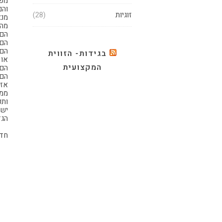
מפנ
והם
זוגיות
(28)
מנצ
מה 
הם 
הם 
הם 
בגידות- הזווית
או 
המקצועית
הם 
הם 
אז 
ממש
ותכ
יש 
הגד
חדי