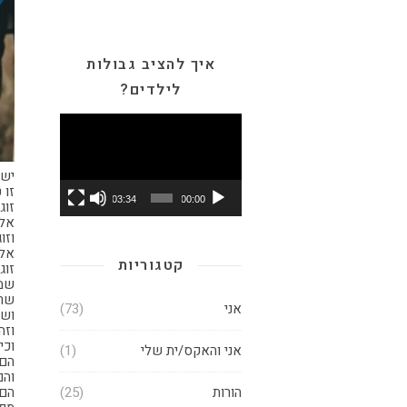
איך להציב גבולות
לילדים?
נגן
וידאו
יש 
זו 
03:34
00:00
זוג
אלא
וזו
אלא
קטגוריות
זוג
שמנ
שרו
אני
(73)
ושכ
וזה
וכי
אני והאקס/ית שלי
(1)
הם 
והם
הורות
(25)
הם 