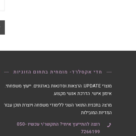
חדי אקסלרד- מומחית בתחום הזוגיות
מוצרי UPDATE. הרצאות וסדנאות בארגונים. ייעוץ משפחתי.
אימון אישי. הדרכת אנשי מקצוע.
מרצה בתכנית התואר השני ללימודי משפחה ויוצרת תוכן עבור
המדיות המובילות
רוצה להתייעץ איתי? התקשר/י עכשיו 050-
7266199