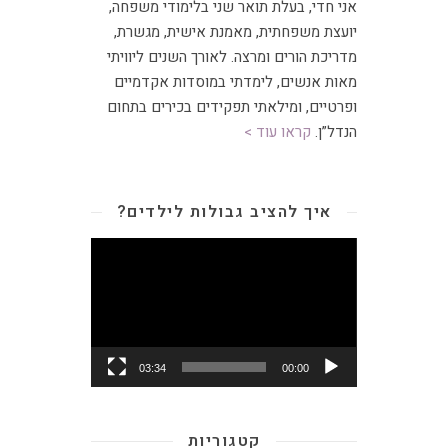
אני חדי, בעלת תואר שני בלימודי משפחה,
יועצת משפחתית
,
מאמנת אישית, מגשרת,
מדריכת הורים ומרצה
.
לאורך השנים ליוויתי
מאות אנשים, לימדתי במוסדות אקדמיים
ופרטיים, ומילאתי תפקידים בכירים בתחום
הנדל”ן.
קראו עוד >
איך להציב גבולות לילדים?
נגן
וידאו
03:34
00:00
קטגוריות