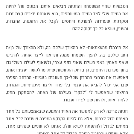
הטבעיות שחיי המשפחה והזוגיות מביאים איתם. הבונוס של לחיות
את החיים שלי לצד החיים המשותפים, הוא שאנחנו יוצרים קצת זרות
וסקרנות, שעוזרות למערכת היחסים לקבל את הרעננות, החברות,
והעניין, שהיא כל כך זקוקה להם.
אל תיבהלו מהעצמאות- לא מהצורך שלכם בה, ולא מהצורך של בן/ת
הזוג שלכם בה. להפך, תשמחו ממנה ותדאגו לייצר אותה. להרגיש
שאני מאמין באני השלם שאני בפני עצמי, ולשאוף לעולם משלי גם
בתוך מערכת היחסים, הן בדיוק התחושות שיתרמו לקשר, יעצימו אותו,
ויאפשרו את מרחבי התמרון שכל-כך חשובים בזוגיות- המרחב הפנימי
שבו אני יכול להביא את עצמי בלי פחד וליצור אינטימיות, והמרחב
החיצוני שמאפשר לי “לבקר” בעולמו של האחר, להסתקרן ממנו,
ללמוד אותו, ולהיות שם לצידו ועבורו.
זוגיות צריכה לא רק לאפשר את האויר והתנועה שבאמצעותם כל אחד
מאיתנו יכול לצמוח, אלא גם להיות הקרקע המפרה שעוזרת לכל אחד
מאיתנו לגדול ולהתפתח לשיא שלו. אנחנו לא שניים שנהיים אחד,
אלא שניים שהחיבור ביניהם מגדיל כל אחד מאיתנו.