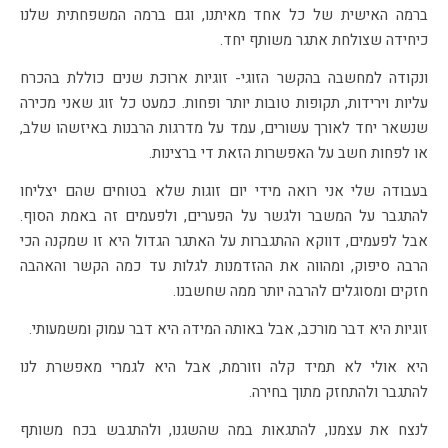
ברמה האישית של כל אחד מאיתנו, וגם ברמה המשפחתית שלנו
כיחידה שצולחת אתגר משותף יחד.
ונקודה למחשבה בהקשר הזוגי- זוגיות ארוכת שנים כוללת בהכרח
עליות וירידות, תקופות טובות יותר ופחות. כמעט כל זוג שאני מכירה
שנשאר יחד לאורך עשורים, עמד על מדרגות הרבנות באיזשהו שלב,
או לפחות חשב על האפשרות הזאת די ברצינות.
בעבודה שלי אני רואה מידי יום זוגות שלא בטוחים שהם יצליחו
להתגבר על המשבר ולגשר על הפערים, ולפעמים זה באמת הסוף.
אבל לפעמים, דווקא ההתגברות על האתגר הגדול היא זו שמקנה הכי
הרבה סיפוק, ומהווה את ההזדמנות לגלות עד כמה הקשר והאהבה
חזקים ומסוגלים להרבה יותר ממה שחשבנו.
זוגיות היא דבר מורכב, אבל באותה המידה היא דבר עמוק ומשמעותי.
היא אולי לא תמיד קלה וזורמת, אבל היא לגמרי מאפשרת לנו
להתגבר ולהתחזק מתוך בחירה.
לנצח את עצמנו, להתגאות במה שהשגנו, ולהתגבש בכח משותף