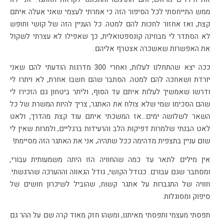
ממש התייחסתי לכל הסיפור הזה כי אמרתי לעצמי שאני אעלה איתם
קצת, ואז אחזור לחכות להם למטה. כל העניין הזה של קושי וחופש
לא הסתדר לי מבחינה קונספטואלית, כך שאפילו לא עצרתי לשקול
את האפשרות שאשכרה אצטרף אליהם.
ככה יצא שהתחלנו לעלות, ואחרי 300 מדרגות הודעתי להם שאני
יורדת ושאחכה להם למטה. הסתבר שהם חשבו אחרת, לא ויתרו לי
ודרשו שאמשיך לעלות איתם עד הסוף, וליתר ביטחון גם הזכירו לי
שהם הסכימו שמי שלא צולח את האתגר, צריך להיות המשרת של כל
השאר לשלושה ימים…אז המשכתי איתם עוד קצת מהדרך, ולאט
לאט הבנתי שלמרות דפיקות הלב והרעידות ברגליים, ולמרות שאין לי
שום עניין בתצפית מדהימה ככל שתהיה, אני את האתגר הזה מסיימת!
אין מילים לתאר עד כמה שהחוויה הזו היתה משמעותית עבורי,
ומסתבר שגם עבורם. כגודל הקושי, גודל הגאווה וההערכה שהרגשתי.
חוויה של התגברות על אתגר קשוח, שהוביל לשיכרון חושים של
סיפוק ומסוגלות.
תפסתי מעצמי ותפסתי מאיתנו, ומשהו חזק מאוד קרה שם על ההר גם