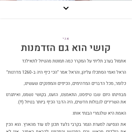
אני
קושי הוא גם הזדמנות
אתמול בערב תליתי על המקרר כמה תמונות מהטיול לתאילנד
הראל ואמי הסתכלו עליהן, והראל אמר “הכי כיף היה ב-1260 מדרגות”
כלומר, מכל הדברים המדהימים, הכיפים והמפנקים שעשינו,
מבחינתו היום שבו טיפסנו, התאמצנו, הזענו, בקושי נשמנו, ואיתגרנו
את השרירים לגבולות חדשים, היה הדבר הכיף ביותר בטיול (!!).
האמת היא שלגמרי הבנתי אותו.
את הנסיעה למערת הנמר בקרבי גלעד תכנן לנו עוד מהארץ. הוא הכין
את הילדים מראש, והם התרגשו והתכוננו לקראת האתגר. אני לא